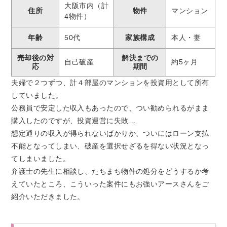
大阪市内（計
住所
物件
マンション
4物件）
年齢
50代
家族構成
本人・妻
売却後の対
解決までの
自己破産
約5ヶ月
応
期間
夫婦で２つずつ、計４部屋のマンションを投資用として所有
していました。
公務員で安定した収入もあったので、つい勧められるがまま
購入したのですが、投資運営に失敗…
想定通りの収入が得られないばかりか、ついにはローン支払
不能となってしまい、破産を選択せざるを得ない状況となっ
てしまいました。
弁護士の先生に相談し、たちまち物件の処分をどうするか考
えていたところ、こういった案件にもお強いアースさんをご
紹介いただきました。