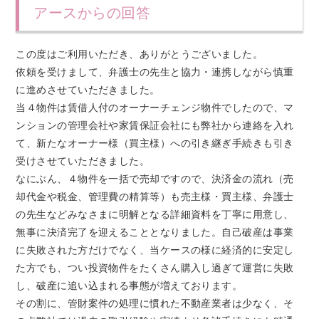
アースからの回答
この度はご利用いただき、ありがとうございました。
依頼を受けまして、弁護士の先生と協力・連携しながら慎重
に進めさせていただきました。
当４物件は賃借人付のオーナーチェンジ物件でしたので、マ
ンションの管理会社や家賃保証会社にも弊社から連絡を入れ
て、新たなオーナー様（買主様）への引き継ぎ手続きも引き
受けさせていただきました。
なにぶん、４物件を一括で売却ですので、決済金の流れ（売
却代金や税金、管理費の精算等）も売主様・買主様、弁護士
の先生などみなさまに明解となる詳細資料を丁寧に用意し、
無事に決済完了を迎えることとなりました。自己破産は事業
に失敗された方だけでなく、当ケースの様に経済的に安定し
た方でも、つい投資物件をたくさん購入し過ぎて運営に失敗
し、破産に追い込まれる事態が増えております。
その割に、管財案件の処理に慣れた不動産業者は少なく、そ