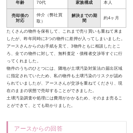
年齢
70代
家族構成
本人
仲介（弊社買
売却後の
解決までの期
約4ヶ月
対応
間
取）
たくさんの物件を保有して、これまで売り買いも重ねて来ま
したが、昨年同時に3つの物件に差押が入ってしまいました。
アースさんからのお手紙を見て、3物件ともに相談したとこ
ろ、全ての物件に対して、無料査定・債権者交渉等すぐに行
ってくれました。
物件のうちのひとつには、隣地が土壌汚染対策法の届出区域
に指定されていたため、私の物件も土壌汚染のリスクが認め
られていましたが、アースさんが交渉を重ねてくださり、現
在のままの状態で売却することができました。
土壌汚染調査や処理には費用がかかるため、そのまま売るこ
とができて、とても助かりました。
アースからの回答