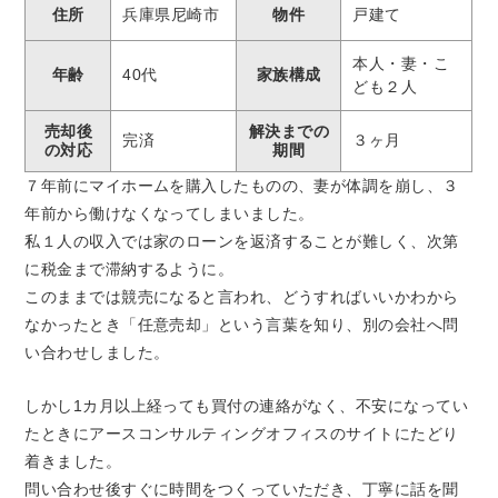
住所
兵庫県尼崎市
物件
戸建て
本人・妻・こ
年齢
40代
家族構成
ども２人
売却後
解決までの
完済
３ヶ月
の対応
期間
７年前にマイホームを購入したものの、妻が体調を崩し、３
年前から働けなくなってしまいました。
私１人の収入では家のローンを返済することが難しく、次第
に税金まで滞納するように。
このままでは競売になると言われ、どうすればいいかわから
なかったとき「任意売却」という言葉を知り、別の会社へ問
い合わせしました。
しかし1カ月以上経っても買付の連絡がなく、不安になってい
たときにアースコンサルティングオフィスのサイトにたどり
着きました。
問い合わせ後すぐに時間をつくっていただき、丁寧に話を聞