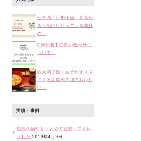
仕事の「付加価値」を高め
るために行なっている弊社
の...
GW休暇中の問い合わせに
ついて...
西天満で働く女子がオスス
メする淀屋橋周辺のおいし
い...
実績・事例
複数の物件をまとめて買取してくれ
ました
2019年4月9日