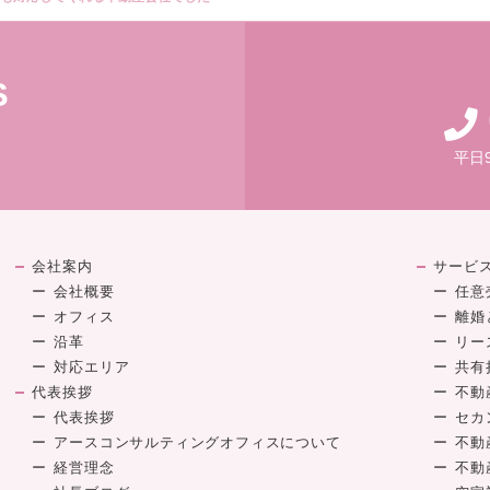
S
平日
会社案内
サービ
会社概要
任意
オフィス
離婚
沿革
リー
対応エリア
共有
代表挨拶
不動
代表挨拶
セカ
アースコンサルティングオフィスについて
不動
経営理念
不動