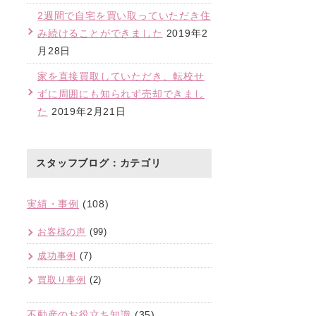
2週間で自宅を買い取っていただき住
み続けることができました
2019年2
月28日
家を直接買取していただき、転校せ
ずに周囲にも知られず売却できまし
た
2019年2月21日
スタッフブログ：カテゴリ
実績・事例
(108)
お客様の声
(99)
成功事例
(7)
買取り事例
(2)
不動産のお役立ち知識
(35)