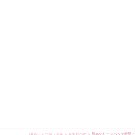
熊本のリースバック希望に
HOME
>
実績・事例
>
お客様の声
>