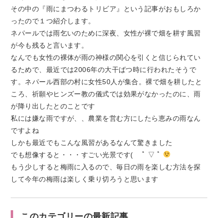
その中の『雨にまつわるトリビア』という記事がおもしろか
ったので１つ紹介します。
ネパールでは雨乞いのために深夜、女性が裸で畑を耕す風習
が今も残ると言います。
なんでも女性の裸体が雨の神様の関心を引くと信じられてい
るためで、最近では2006年の大干ばつ時に行われたそうで
す。ネパール西部の村に女性50人が集合。裸で畑を耕したと
ころ、祈願やヒンズー教の儀式では効果がなかったのに、雨
が降り出したとのことです
私には嫌な雨ですが、、農業を営む方にしたら恵みの雨なん
ですよね
しかも最近でもこんな風習があるなんて驚きました
でも想像すると・・・すごい光景です( ﾟ ▽ ﾟ
もう少しすると梅雨に入るので、毎日の雨を楽しむ方法を探
して今年の梅雨は楽しく乗り切ろうと思います
このカテゴリーの最新記事