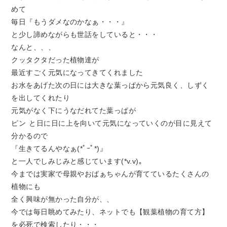
めて
毎日『もうダメなのかなぁ・・・』
と少し諦めながらも世話をしていると・・・
なんと、、、
クッタクタだった植物達が
最近すごく元気になってきてくれました
お水をあげた次の日には大きな葉っぱから元気良く、しずく
を出してくれたり
元気がなく下にうなだれてた葉っぱが
ピン
と日に日に上を向いて元気になっていくのが目に見えて
分かるので
『生きてるんやなぁ(*ﾟｰﾟ*)』
と一人でしみじみと感じています(*v.v)｡
今までは実家で母親やおばぁちゃんが育てているたくさんの
植物にも
全く興味が無かった自分が、、
今では毎日眺めてみたり、ネットでも【観葉植物の育て方】
を必死で検索したり・・・